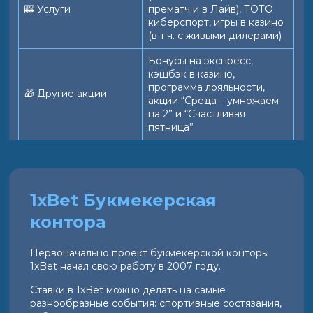
🎰 Услуги
прематч и в Лайв), ТОТО
киберспорт, игры в казино
(в т.ч. с живыми дилерами)
Бонусы на экспресс,
кэшбэк в казино,
программа лояльности,
🎁 Другие акции
акции “Среда – умножаем
на 2” и “Счастливая
пятница”
1xBet Букмекерская
контора
Первоначально проект букмекерской конторы
1xBet начал свою работу в 2007 году.
Ставки в 1xBet можно делать на самые
разнообразные события: спортивные состязания,