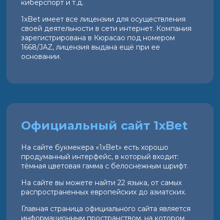
киберспорт и т.д.
1xBet имеет все лицензии для осуществления
своей деятельности в сети интернет. Компания
зарегистрирована в Кюрасао под номером
1668/JAZ, лицензия выдана ещё при ее
основании.
Официальный сайт 1xBet
На сайте букмекера «1xBet» есть хорошо
продуманный интерфейс, в который входит:
тёмная цветовая гамма с белоснежным шрифт.
На сайте вы можете найти 22 языка, от самых
распространенных европейских до азиатских.
Главная страница официального сайта является
информационным пространством, на котором