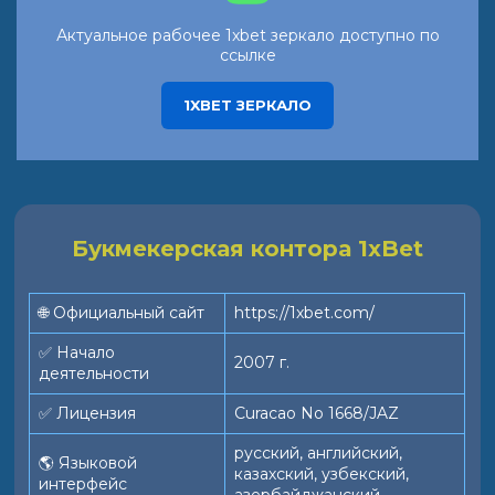
Актуальное рабочее 1xbet зеркало доступно по
ссылке
1XBET ЗЕРКАЛО
Букмекерская контора 1xBet
🌐 Официальный сайт
https://1xbet.com/
✅ Начало
2007 г.
деятельности
✅ Лицензия
Curacao No 1668/JAZ
русский, английский,
🌎 Языковой
казахский, узбекский,
интерфейс