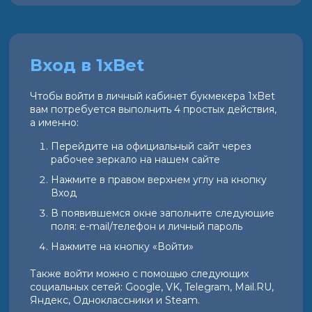
Вход в 1xBet
Чтобы войти в личный кабинет букмекера 1xBet
вам потребуется выполнить 4 простых действия,
а именно:
Перейдите на официальный сайт через
рабочее зеркало на нашем сайте
Нажмите в правом верхнем углу на кнопку
Вход
В появившемся окне заполните следующие
поля: e-mail/телефон и личный пароль
Нажмите на кнопку «Войти»
Также войти можно с помощью следующих
социальных сетей: Google, VK, Telegram, Mail.RU,
Яндекс, Одноклассники и Steam.