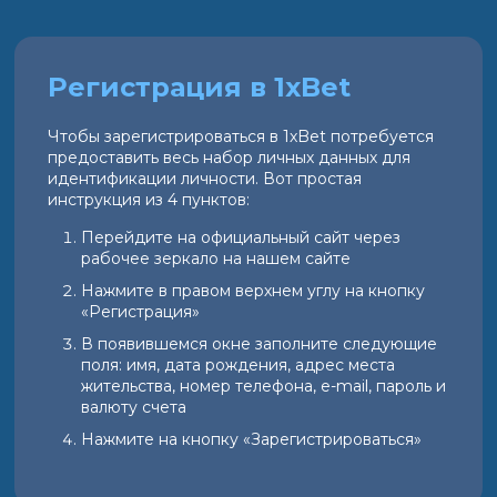
Регистрация в 1xBet
Чтобы зарегистрироваться в 1xBet потребуется
предоставить весь набор личных данных для
идентификации личности. Вот простая
инструкция из 4 пунктов:
Перейдите на официальный сайт через
рабочее зеркало на нашем сайте
Нажмите в правом верхнем углу на кнопку
«Регистрация»
В появившемся окне заполните следующие
поля: имя, дата рождения, адрес места
жительства, номер телефона, e-mail, пароль и
валюту счета
Нажмите на кнопку «Зарегистрироваться»